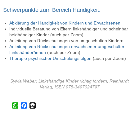
Schwerpunkte zum Bereich Händigkeit:
Abklärung der Händigkeit von Kindern und Erwachsenen
Individuelle Beratung von Eltern linkshändiger und scheinbar
beidhändiger Kinder (auch per Zoom)
Anleitung von Rückschulungen von umgeschulten Kindern
Anleitung von Rückschulungen erwachsener umgeschulter
Linkshänder*innen
(auch per Zoom)
Therapie psychischer Umschulungsfolgen
(auch per Zoom)
Sylvia Weber: Linkshändige Kinder richtig fördern, Reinhardt
Verlag, ISBN 978-3497024797
W
F
T
h
a
h
a
c
r
t
e
e
s
b
e
A
o
m