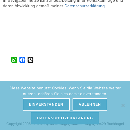
Ihre Angaben nutze ich zur Bearbeitung Ihrer Kontaktanfrage und
deren Abwicklung gemäß meiner
Datenschutzerklärung.
W
F
T
h
a
h
a
c
r
t
e
e
s
b
e
Diese Website benutzt Cookies. Wenn Sie die Website weiter
A
o
m
nutzen, erklären Sie sich damit einverstanden.
p
o
a
p
k
EINVERSTANDEN
ABLEHNEN
Datenschutz
AGB
Impressum
DATENSCHUTZERKLÄRUNG
Copyright 2006 - 2026 | Sylvia Dellinger, Stockhofweg 3, 89429 Bachhagel